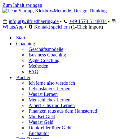
Zum Inhalt springen
📩
info(at)wilfriedhaering.de
•
📞
+49 1573 5148034
•
💬
WhatsApp
•
📎
Kontakt speichern
(1-Click Import)
Start
Coaching
Geschäftsmodelle
Business Coaching
Agile Coaching
Methoden
FAQ
Bücher
Ich lerne also werde ich
Lebenslanges Lernen
Was ist Lernen
Menschliches Lernen
Albert Ellis und Lernen
Finanzen raus aus dem Hamsterrad
Mindset Geld
Was ist Geld
Denkfehler über Geld
Buchautor