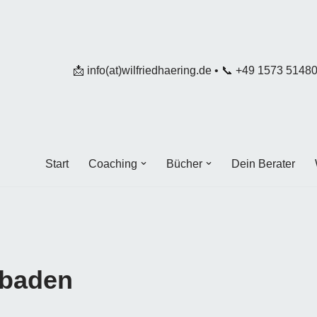
📩
info(at)wilfriedhaering.de
•
📞
+49 1573 5148
Start
Coaching
Bücher
Dein Berater
sbaden